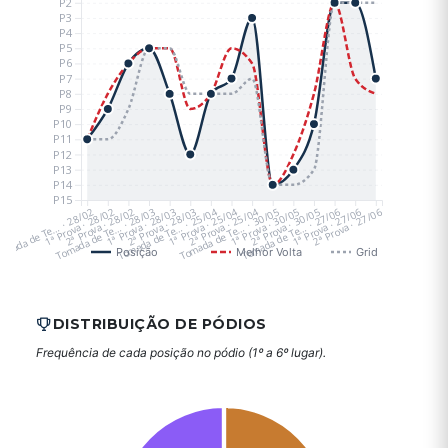
P2
P3
P4
P5
P6
P7
P8
P9
P10
P11
P12
P13
P14
P15
omada de Te… · 28/02
1ª Prova · 28/02
Tomada de Te… · 28/03
2ª Prova · 28/02
1ª Prova · 28/03
Tomada de Te… · 25/04
2ª Prova · 28/03
1ª Prova · 25/04
Tomada de Te… · 30/05
2ª Prova · 25/04
1ª Prova · 30/05
Tomada de Te… · 27/06
2ª Prova · 30/05
1ª Prova · 27/06
2ª Prova · 27/06
Posição
Melhor Volta
Grid
DISTRIBUIÇÃO DE PÓDIOS
Frequência de cada posição no pódio (1º a 6º lugar).