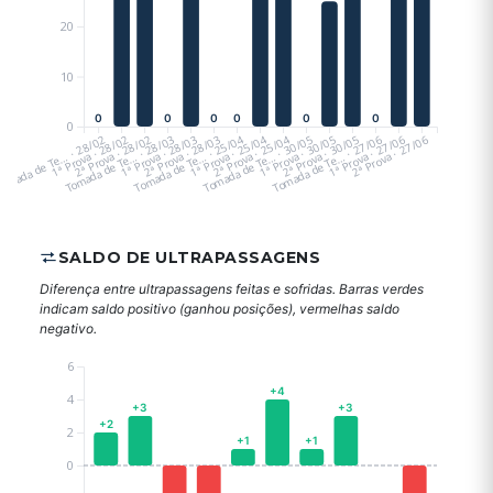
20
10
0
0
0
0
0
0
0
omada de Te… · 28/02
1ª Prova · 28/02
Tomada de Te… · 28/03
2ª Prova · 28/02
1ª Prova · 28/03
Tomada de Te… · 25/04
2ª Prova · 28/03
1ª Prova · 25/04
Tomada de Te… · 30/05
2ª Prova · 25/04
1ª Prova · 30/05
Tomada de Te… · 27/06
2ª Prova · 30/05
1ª Prova · 27/06
2ª Prova · 27/06
SALDO DE ULTRAPASSAGENS
Diferença entre ultrapassagens feitas e sofridas. Barras verdes
indicam saldo positivo (ganhou posições), vermelhas saldo
negativo.
6
+4
4
+3
+3
+2
2
+1
+1
0