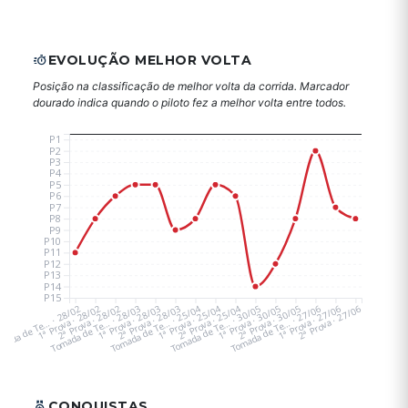
EVOLUÇÃO MELHOR VOLTA
Posição na classificação de melhor volta da corrida. Marcador
dourado indica quando o piloto fez a melhor volta entre todos.
P1
P2
P3
P4
P5
P6
P7
P8
P9
P10
P11
P12
P13
P14
P15
mada de Te… · 28/02
1ª Prova · 28/02
Tomada de Te… · 28/03
2ª Prova · 28/02
1ª Prova · 28/03
Tomada de Te… · 25/04
2ª Prova · 28/03
1ª Prova · 25/04
Tomada de Te… · 30/05
2ª Prova · 25/04
1ª Prova · 30/05
Tomada de Te… · 27/06
2ª Prova · 30/05
1ª Prova · 27/06
2ª Prova · 27/06
CONQUISTAS