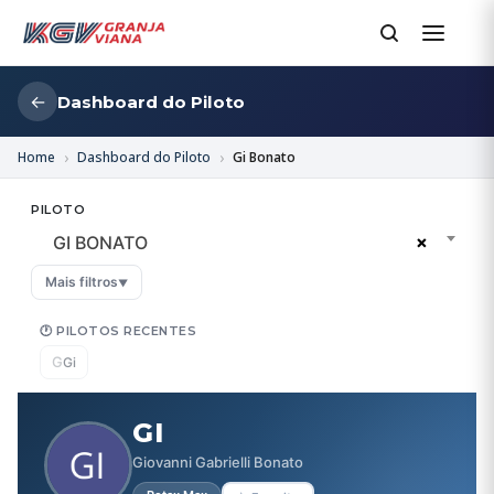
←
Dashboard do Piloto
Home
Dashboard do Piloto
Gi Bonato
PILOTO
×
GI BONATO
Mais filtros
▼
🕐 PILOTOS RECENTES
G
Gi
GI
Giovanni Gabrielli Bonato