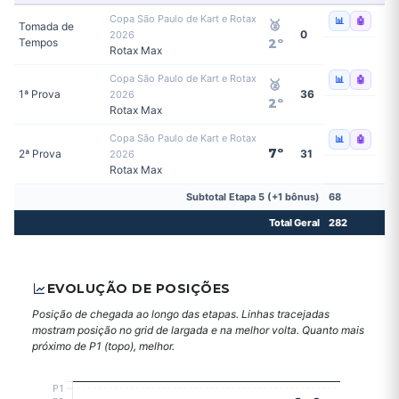
Copa São Paulo de Kart e Rotax
📊
🤖
🥈
Tomada de
0
2026
Tempos
2º
Rotax Max
Copa São Paulo de Kart e Rotax
📊
🤖
🥈
1ª Prova
36
2026
2º
Rotax Max
Copa São Paulo de Kart e Rotax
📊
🤖
7º
2ª Prova
31
2026
Rotax Max
Subtotal Etapa 5 (+1 bônus)
68
Total Geral
282
EVOLUÇÃO DE POSIÇÕES
Posição de chegada ao longo das etapas. Linhas tracejadas
mostram posição no grid de largada e na melhor volta. Quanto mais
próximo de P1 (topo), melhor.
P1