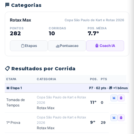
🏁 Categorias
Rotax Max
Copa São Paulo de Kart e Rotax 2026
PONTOS
CORRIDAS
POS. MÉDIA
282
10
7.7º
Etapas
Pontuacao
🤖 Coach IA
📋 Resultados por Corrida
ETAPA
CATEGORIA
POS.
PTS
📅 Etapa 1
P7 · 62 pts · 🎁 +1 bônus
Copa São Paulo de Kart e Rotax
📊
🤖
Tomada de
11º
0
2026
Tempos
Rotax Max
Copa São Paulo de Kart e Rotax
📊
🤖
9º
1ª Prova
29
2026
Rotax Max