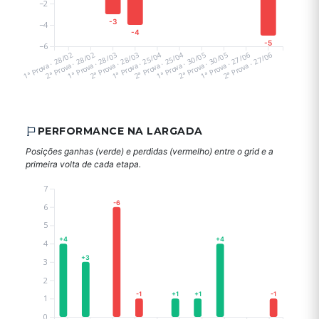
−2
-3
−4
-4
-5
−6
1ª Prova · 28/02
2ª Prova · 28/02
1ª Prova · 28/03
2ª Prova · 28/03
1ª Prova · 25/04
2ª Prova · 25/04
1ª Prova · 30/05
2ª Prova · 30/05
1ª Prova · 27/06
2ª Prova · 27/06
PERFORMANCE NA LARGADA
Posições ganhas (verde) e perdidas (vermelho) entre o grid e a
primeira volta de cada etapa.
7
-6
6
5
+4
+4
4
+3
3
2
-1
+1
+1
-1
1
0