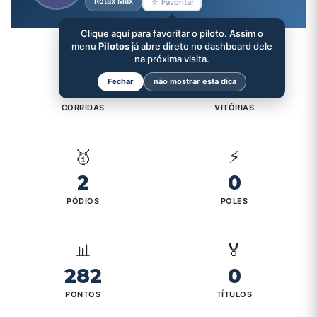
Rotax Max
☆ Favoritar
Clique aqui para favoritar o piloto. Assim o
menu
Pilotos
já abre direto no dashboard dele
🏁
na próxima visita.
🏆
Fechar
não mostrar esta dica
10
0
CORRIDAS
VITÓRIAS
🥇
⚡
2
0
PÓDIOS
POLES
📊
🏅
282
0
PONTOS
TÍTULOS