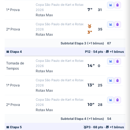
Copa São Paulo de Kart e Rotax
📊
🤖
7º
1ª Prova
31
2026
Rotax Max
Copa São Paulo de Kart e Rotax
📊
🤖
🥉
2ª Prova
35
2026
3º
Rotax Max
Subtotal Etapa 3 (+1 bônus)
67
📅 Etapa 4
P12 · 54 pts · 🎁 +1 bônus
Copa São Paulo de Kart e Rotax
📊
🤖
Tomada de
14º
0
2026
Tempos
Rotax Max
Copa São Paulo de Kart e Rotax
📊
🤖
13º
1ª Prova
25
2026
Rotax Max
Copa São Paulo de Kart e Rotax
📊
🤖
10º
2ª Prova
28
2026
Rotax Max
Subtotal Etapa 4 (+1 bônus)
54
📅 Etapa 5
🥉P3 · 68 pts · 🎁 +1 bônus