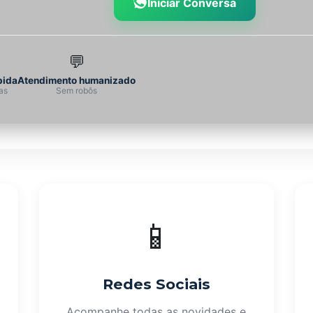
Iniciar Conversa
💬
pida
Atendimento humanizado
as
Sem robôs
📱
Redes Sociais
Acompanhe todas as novidades e