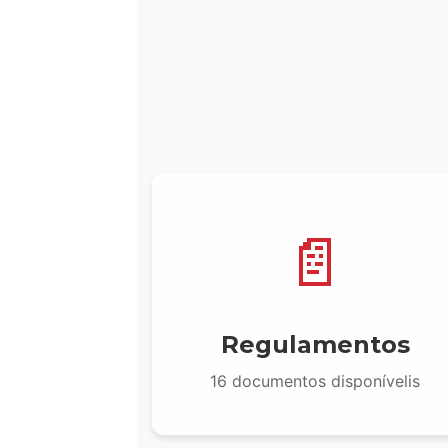
Rotax Max/Mas
significa que os
4 piores resultad
DD2 Master
do t
A
9ª etapa (final
Além disso, há
1 ponto bônus de 
não po
Categorias Mirim, Cadete
📄
Para as categorias
Mirim, Cade
pontuação é atribuída pela
coloca
Regulamentos
1º l
2º l
16 documentos disponívelis
3º l
A partir do
4º lugar
, a pontuaç
colocado