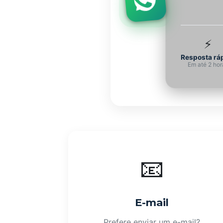
⚡
Resposta rá
Em até 2 hor
📧
E-mail
Prefere enviar um e-mail?