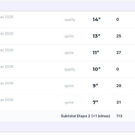
tax 2026
14º
0
qualify
tax 2026
13º
25
sprint
tax 2026
11º
27
sprint
tax 2026
10º
0
qualify
tax 2026
9º
29
sprint
tax 2026
7º
31
sprint
Subtotal Etapa 2 (+1 bônus)
113