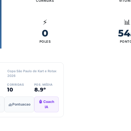
CORRIDAS
VITÓR
⚡
📊
0
54
POLES
PONT
Copa São Paulo de Kart e Rotax
2026
CORRIDAS
POS. MÉDIA
10
8.9º
🤖 Coach
s
Pontuacao
IA