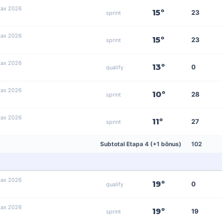
tax 2026
15º
23
sprint
tax 2026
15º
23
sprint
tax 2026
13º
0
qualify
tax 2026
10º
28
sprint
tax 2026
11º
27
sprint
Subtotal Etapa 4 (+1 bônus)
102
tax 2026
19º
0
qualify
tax 2026
19º
19
sprint