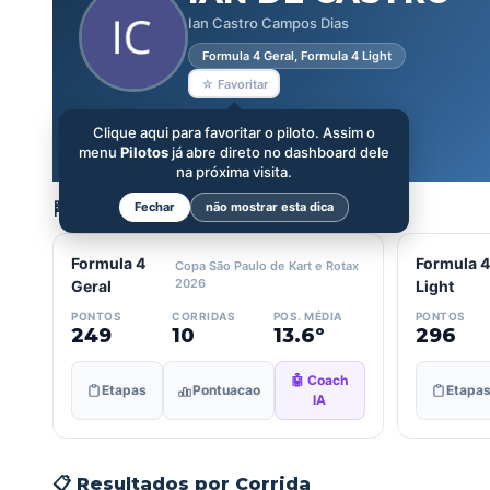
Ian Castro Campos Dias
Formula 4 Geral, Formula 4 Light
☆ Favoritar
Clique aqui para favoritar o piloto. Assim o
menu
Pilotos
já abre direto no dashboard dele
na próxima visita.
🏁 Categorias
Fechar
não mostrar esta dica
Formula 4
Formula 4
Copa São Paulo de Kart e Rotax
2026
Geral
Light
PONTOS
CORRIDAS
POS. MÉDIA
PONTOS
249
10
13.6º
296
🤖 Coach
Etapas
Pontuacao
Etapa
IA
📋 Resultados por Corrida