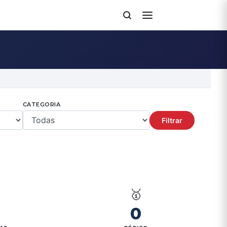
CATEGORIA
Filtrar

🥇
0