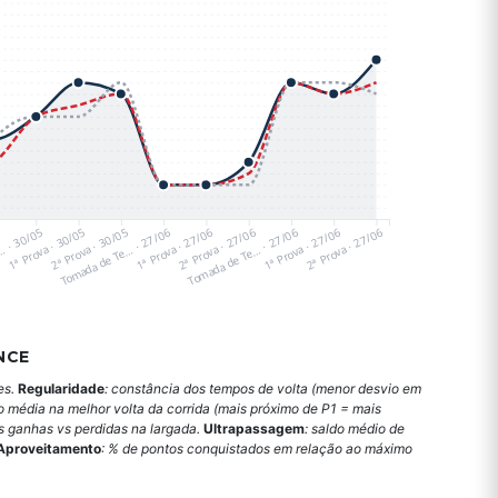
5
… · 30/05
1ª Prova · 30/05
2ª Prova · 30/05
Tomada de Te… · 27/06
1ª Prova · 27/06
2ª Prova · 27/06
Tomada de Te… · 27/06
1ª Prova · 27/06
2ª Prova · 27/06
NCE
es.
Regularidade
: constância dos tempos de volta (menor desvio em
o média na melhor volta da corrida (mais próximo de P1 = mais
es ganhas vs perdidas na largada.
Ultrapassagem
: saldo médio de
Aproveitamento
: % de pontos conquistados em relação ao máximo