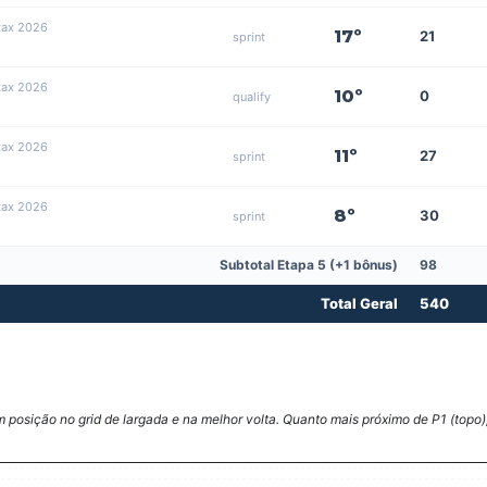
tax 2026
17º
21
sprint
tax 2026
10º
0
qualify
tax 2026
11º
27
sprint
tax 2026
8º
30
sprint
Subtotal Etapa 5 (+1 bônus)
98
Total Geral
540
posição no grid de largada e na melhor volta. Quanto mais próximo de P1 (topo),