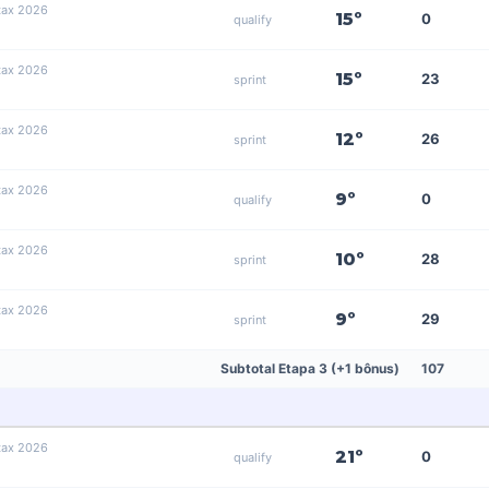
tax 2026
15º
0
qualify
tax 2026
15º
23
sprint
tax 2026
12º
26
sprint
tax 2026
9º
0
qualify
tax 2026
10º
28
sprint
tax 2026
9º
29
sprint
Subtotal Etapa 3 (+1 bônus)
107
tax 2026
21º
0
qualify