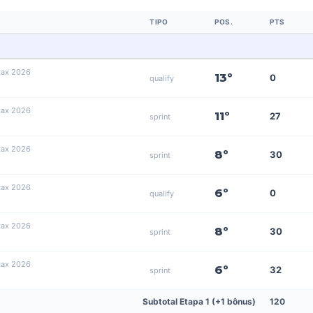
TIPO
POS.
PTS
tax 2026
13º
0
qualify
tax 2026
11º
27
sprint
tax 2026
8º
30
sprint
tax 2026
6º
0
qualify
tax 2026
8º
30
sprint
tax 2026
6º
32
sprint
Subtotal Etapa 1 (+1 bônus)
120