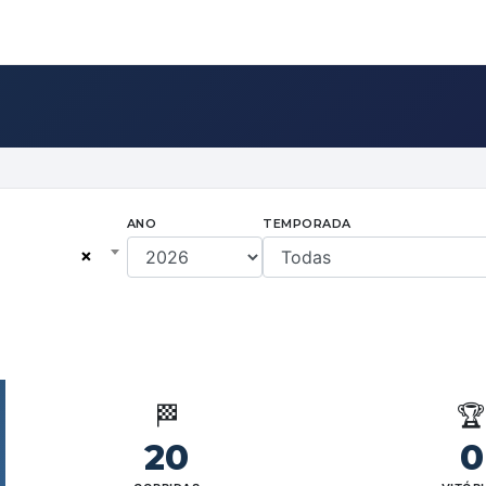
ANO
TEMPORADA
×
🏁

20
0