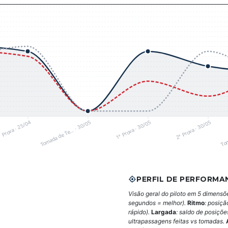
 Prova · 25/04
Tomada de Te… · 30/05
1ª Prova · 30/05
2ª Prova · 30/05
Tom
PERFIL DE PERFORMA
Visão geral do piloto em 5 dimensõ
segundos = melhor).
Ritmo
: posiçã
rápido).
Largada
: saldo de posiçõ
ultrapassagens feitas vs tomadas.