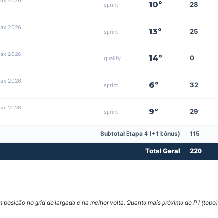
tax 2026
10º
28
sprint
tax 2026
13º
25
sprint
tax 2026
14º
0
qualify
tax 2026
6º
32
sprint
tax 2026
9º
29
sprint
Subtotal Etapa 4 (+1 bônus)
115
Total Geral
220
posição no grid de largada e na melhor volta. Quanto mais próximo de P1 (topo),