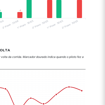
1
-1
5/04
2ª Prova · 25/04
1ª Prova · 30/05
2ª Prova · 30/05
1ª Prova · 30/05
2ª Prova · 30/05
VOLTA
 volta da corrida. Marcador dourado indica quando o piloto fez a