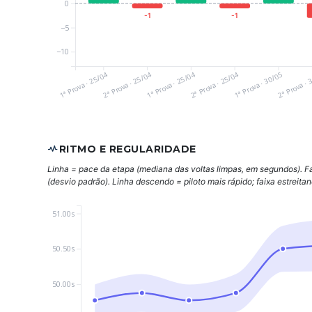
0
-1
-1
−5
−10
1ª Prova · 25/04
2ª Prova · 25/04
1ª Prova · 25/04
2ª Prova · 25/04
1ª Prova · 30/05
2ª Prova · 
RITMO E REGULARIDADE
Linha = pace da etapa (mediana das voltas limpas, em segundos). F
(desvio padrão). Linha descendo = piloto mais rápido; faixa estreita
51.00s
50.50s
50.00s