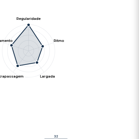
Regularidade
tamento
Ritmo
ltrapassagem
Largada
32