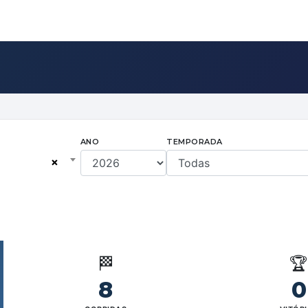
ANO
TEMPORADA
×
🏁

8
0