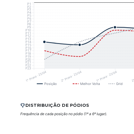
P1
P2
P3
P4
P5
P6
P7
P8
P9
P10
P11
P12
P13
P14
P15
P16
P17
P18
P19
P20
P21
P22
P23
1ª Prova · 25/04
2ª Prova · 25/04
1ª Prova · 25/04
2ª
Posição
Melhor Volta
Grid
DISTRIBUIÇÃO DE PÓDIOS
Frequência de cada posição no pódio (1º a 6º lugar).