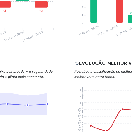
2
-3
-3
+
1
0
1ª Prova · 25/04
2ª Prova · 25/04
1ª Prova · 2
30/05
1ª Prova · 30/05
2ª Prova · 30/05
EVOLUÇÃO MELHOR 
aixa sombreada = ± regularidade
Posição na classificação de melhor
ndo = piloto mais constante.
melhor volta entre todos.
P1
P2
P3
P4
P5
P6
P7
P8
P9
P10
P11
P12
P13
P14
P15
P16
P17
P18
P19