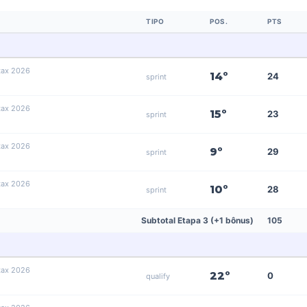
TIPO
POS.
PTS
tax 2026
14º
24
sprint
tax 2026
15º
23
sprint
tax 2026
9º
29
sprint
tax 2026
10º
28
sprint
Subtotal Etapa 3 (+1 bônus)
105
tax 2026
22º
0
qualify