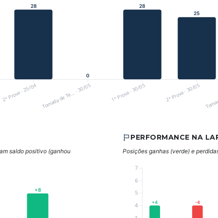
28
28
25
0
2ª Prova · 25/04
Tomada de Te… · 30/05
1ª Prova · 30/05
2ª Prova · 30/05
Tomad
PERFORMANCE NA LA
cam saldo positivo (ganhou
Posições ganhas (verde) e perdidas 
7
6
+8
5
+4
-4
4
3