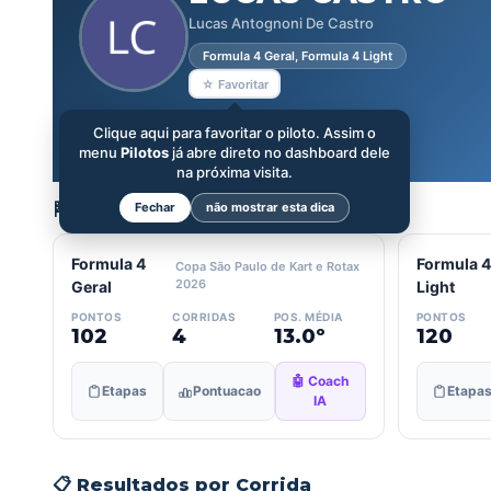
Lucas Antognoni De Castro
Formula 4 Geral, Formula 4 Light
☆ Favoritar
Clique aqui para favoritar o piloto. Assim o
menu
Pilotos
já abre direto no dashboard dele
na próxima visita.
🏁 Categorias
Fechar
não mostrar esta dica
Formula 4
Formula 4
Copa São Paulo de Kart e Rotax
2026
Geral
Light
PONTOS
CORRIDAS
POS. MÉDIA
PONTOS
102
4
13.0º
120
🤖 Coach
Etapas
Pontuacao
Etapa
IA
📋 Resultados por Corrida