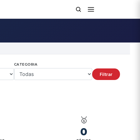
CATEGORIA
Filtrar

🥇
0