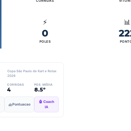
CORRIDAS
VITÓR
⚡
📊
0
22
POLES
PONT
Copa São Paulo de Kart e Rotax
2026
CORRIDAS
POS. MÉDIA
4
8.5º
🤖 Coach
s
Pontuacao
IA