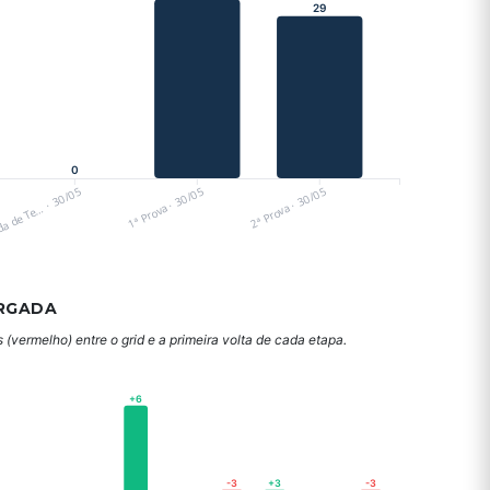
29
0
a de Te… · 30/05
1ª Prova · 30/05
2ª Prova · 30/05
RGADA
(vermelho) entre o grid e a primeira volta de cada etapa.
+6
-3
+3
-3