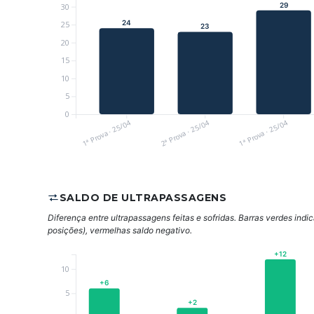
29
30
24
25
23
20
15
10
5
0
1ª Prova · 25/04
2ª Prova · 25/04
1ª Prova · 25/04
SALDO DE ULTRAPASSAGENS
Diferença entre ultrapassagens feitas e sofridas. Barras verdes indi
posições), vermelhas saldo negativo.
+12
10
+6
5
+2