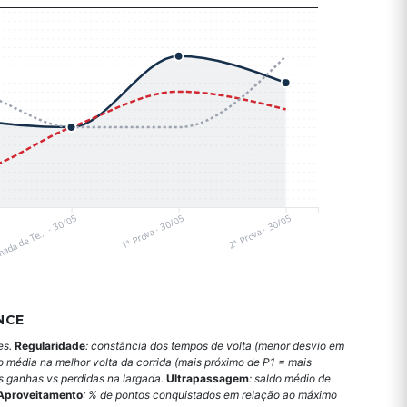
ada de Te… · 30/05
1ª Prova · 30/05
2ª Prova · 30/05
NCE
es.
Regularidade
: constância dos tempos de volta (menor desvio em
o média na melhor volta da corrida (mais próximo de P1 = mais
es ganhas vs perdidas na largada.
Ultrapassagem
: saldo médio de
Aproveitamento
: % de pontos conquistados em relação ao máximo