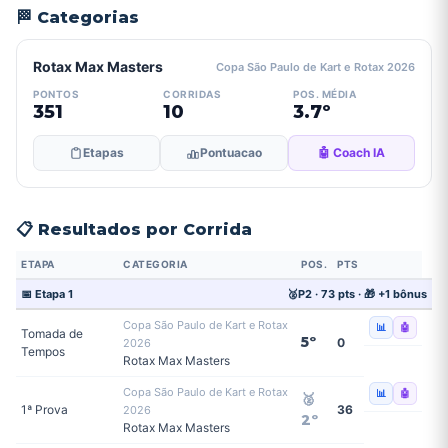
🏁 Categorias
Rotax Max Masters
Copa São Paulo de Kart e Rotax 2026
PONTOS
CORRIDAS
POS. MÉDIA
351
10
3.7º
Etapas
Pontuacao
🤖 Coach IA
📋 Resultados por Corrida
ETAPA
CATEGORIA
POS.
PTS
📅 Etapa 1
🥈P2 · 73 pts · 🎁 +1 bônus
Copa São Paulo de Kart e Rotax
📊
🤖
Tomada de
5º
0
2026
Tempos
Rotax Max Masters
Copa São Paulo de Kart e Rotax
📊
🤖
🥈
1ª Prova
36
2026
2º
Rotax Max Masters