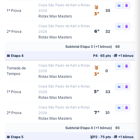
Copa São Paulo de Kart e Rotax
📊
🤖
🥉
1ª Prova
35
2026
3º
Rotax Max Masters
Copa São Paulo de Kart e Rotax
📊
🤖
6º
2ª Prova
32
2026
Rotax Max Masters
Subtotal Etapa 3 (+1 bônus)
68
📅 Etapa 4
P4 · 65 pts · 🎁 +1 bônus
Copa São Paulo de Kart e Rotax
📊
🤖
🥉
Tomada de
0
2026
Tempos
3º
Rotax Max Masters
Copa São Paulo de Kart e Rotax
📊
🤖
5º
1ª Prova
33
2026
Rotax Max Masters
Copa São Paulo de Kart e Rotax
📊
🤖
7º
2ª Prova
31
2026
Rotax Max Masters
Subtotal Etapa 4 (+1 bônus)
65
📅 Etapa 5
🥈P2 · 75 pts · 🎁 +1 bônus