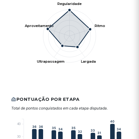
Regularidade
Aproveitamento
Ritmo
Ultrapassagem
Largada
PONTUAÇÃO POR ETAPA
Total de pontos conquistados em cada etapa disputada.
40
40
36
36
35
35
34
34
33
32
31
30