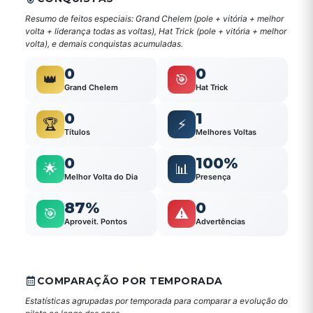
Resumo de feitos especiais: Grand Chelem (pole + vitória + melhor
volta + liderança todas as voltas), Hat Trick (pole + vitória + melhor
volta), e demais conquistas acumuladas.
0
0
👑
🎯
Grand Chelem
Hat Trick
0
1
🏆
⚡
Títulos
Melhores Voltas
0
100%
🌟
📊
Melhor Volta do Dia
Presença
87%
0
🎯
⚠️
Aproveit. Pontos
Advertências
COMPARAÇÃO POR TEMPORADA
Estatísticas agrupadas por temporada para comparar a evolução do