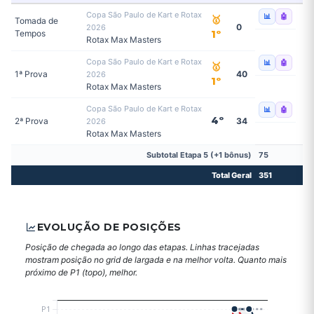
Copa São Paulo de Kart e Rotax
📊
🤖
🥇
Tomada de
0
2026
Tempos
1º
Rotax Max Masters
Copa São Paulo de Kart e Rotax
📊
🤖
🥇
1ª Prova
40
2026
1º
Rotax Max Masters
Copa São Paulo de Kart e Rotax
📊
🤖
4º
2ª Prova
34
2026
Rotax Max Masters
Subtotal Etapa 5 (+1 bônus)
75
Total Geral
351
EVOLUÇÃO DE POSIÇÕES
Posição de chegada ao longo das etapas. Linhas tracejadas
mostram posição no grid de largada e na melhor volta. Quanto mais
próximo de P1 (topo), melhor.
P1