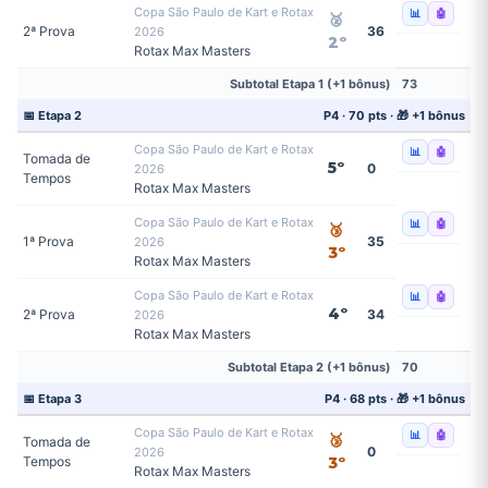
Copa São Paulo de Kart e Rotax
📊
🤖
🥈
2ª Prova
36
2026
2º
Rotax Max Masters
Subtotal Etapa 1 (+1 bônus)
73
📅 Etapa 2
P4 · 70 pts · 🎁 +1 bônus
Copa São Paulo de Kart e Rotax
📊
🤖
Tomada de
5º
0
2026
Tempos
Rotax Max Masters
Copa São Paulo de Kart e Rotax
📊
🤖
🥉
1ª Prova
35
2026
3º
Rotax Max Masters
Copa São Paulo de Kart e Rotax
📊
🤖
4º
2ª Prova
34
2026
Rotax Max Masters
Subtotal Etapa 2 (+1 bônus)
70
📅 Etapa 3
P4 · 68 pts · 🎁 +1 bônus
Copa São Paulo de Kart e Rotax
📊
🤖
🥉
Tomada de
0
2026
Tempos
3º
Rotax Max Masters