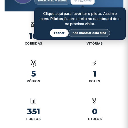
Rotax Max Masters
☆ Favoritar
Clique aqui para favoritar o piloto. Assim o
menu
Pilotos
já abre direto no dashboard dele
🏁
na próxima visita.
🏆
Fechar
não mostrar esta dica
10
0
CORRIDAS
VITÓRIAS
🥇
⚡
5
1
PÓDIOS
POLES
📊
🏅
351
0
PONTOS
TÍTULOS