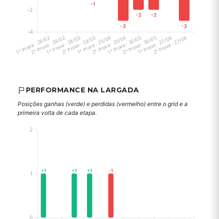
-1
−2
-2
-2
-3
-3
−4
1ª Prova · 28/02
2ª Prova · 28/02
1ª Prova · 28/03
2ª Prova · 28/03
1ª Prova · 25/04
2ª Prova · 25/04
1ª Prova · 30/05
2ª Prova · 30/05
1ª Prova · 27/06
2ª Prova · 27/06
PERFORMANCE NA LARGADA
Posições ganhas (verde) e perdidas (vermelho) entre o grid e a
primeira volta de cada etapa.
2
+1
+1
+1
-1
1
0