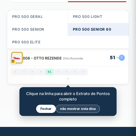
PRO 500 GERAL
PRO 500 LIGHT
PRO 500 SENIOR
PRO 500 SENIOR 60
PRO 500 ELITE
🏎
51
008 - OTTO REZENDE
east
0
Otto Rezende
1
-
-
-
-
51
-
-
-
-
Clique na linha para abrir o Extrato de Pontos
completo
Fechar
não mostrar esta dica