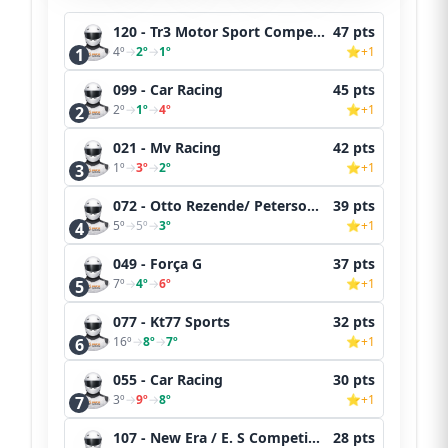
120 - Tr3 Motor Sport Competições
47 pts
4º
→
2º
→
1º
⭐+1
1
099 - Car Racing
45 pts
2º
→
1º
→
4º
⭐+1
2
021 - Mv Racing
42 pts
1º
→
3º
→
2º
⭐+1
3
072 - Otto Rezende/ Peterson Nakamura
39 pts
5º
→
5º
→
3º
⭐+1
4
049 - Força G
37 pts
7º
→
4º
→
6º
⭐+1
5
077 - Kt77 Sports
32 pts
16º
→
8º
→
7º
⭐+1
6
055 - Car Racing
30 pts
3º
→
9º
→
8º
⭐+1
7
107 - New Era / E. S Competições
28 pts