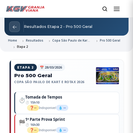
←
Resultados Etapa 2 - Pro 500 Geral
Home
Resultados
Copa São Paulo de Kart e Rotax 2026
Pro 500 Geral
Etapa 2
📅 28/03/2026
ETAPA 2
Pro 500 Geral
COPA SÃO PAULO DE KART E ROTAX 2026
Tomada de Tempos
⏱️
15h10
❓
--
💧 --
Indisponivel
1ª Parte Prova Sprint
🏁
16h30
❓
--
💧 --
Indisponivel