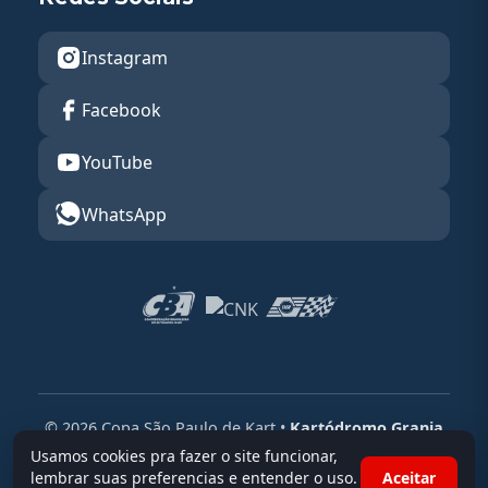
Instagram
Facebook
YouTube
WhatsApp
© 2026 Copa São Paulo de Kart •
Kartódromo Granja
Viana
Usamos cookies pra fazer o site funcionar,
lembrar suas preferencias e entender o uso.
Aceitar
Powered By
Race Admin