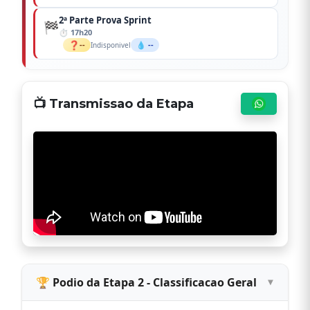
2ª Parte Prova Sprint
🏁
17h20
❓
--
💧 --
Indisponivel
📺 Transmissao da Etapa
🏆 Podio da Etapa 2 - Classificacao Geral