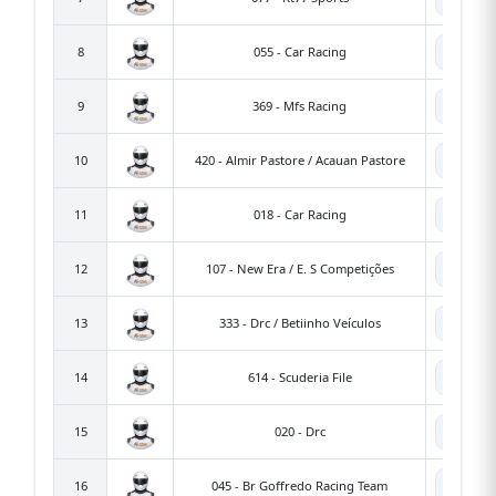
🤖
8
055 - Car Racing
🤖
9
369 - Mfs Racing
3
🤖
10
420 - Almir Pastore / Acauan Pastore
4
🤖
11
018 - Car Racing
🤖
12
107 - New Era / E. S Competições
1
🤖
13
333 - Drc / Betiinho Veículos
3
🤖
14
614 - Scuderia File
6
🤖
15
020 - Drc
🤖
16
045 - Br Goffredo Racing Team