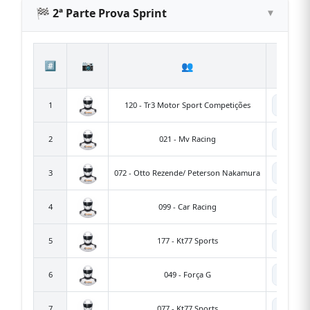
🏁 2ª Parte Prova Sprint
#️⃣
📷
👥
🤖
🤖
1
120 - Tr3 Motor Sport Competições
1
🤖
2
021 - Mv Racing
🤖
3
072 - Otto Rezende/ Peterson Nakamura
🤖
4
099 - Car Racing
🤖
5
177 - Kt77 Sports
1
🤖
6
049 - Força G
🤖
7
077 - Kt77 Sports