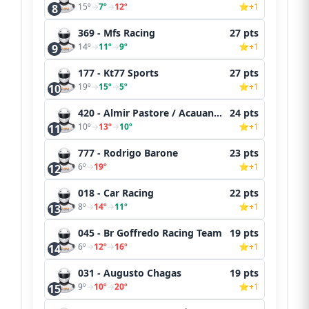
15º
→
7º
→
12º
⭐+1
8
369 - Mfs Racing
27 pts
14º
→
11º
→
9º
⭐+1
9
177 - Kt77 Sports
27 pts
19º
→
15º
→
5º
⭐+1
10
420 - Almir Pastore / Acauan Pastore
24 pts
10º
→
13º
→
10º
⭐+1
11
777 - Rodrigo Barone
23 pts
6º
→
19º
⭐+1
12
018 - Car Racing
22 pts
8º
→
14º
→
11º
⭐+1
13
045 - Br Goffredo Racing Team
19 pts
6º
→
12º
→
16º
⭐+1
14
031 - Augusto Chagas
19 pts
9º
→
10º
→
20º
⭐+1
15