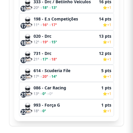
333 - Drc / Betiinho Veículos
16 pts
20º
→
18º
→
13º
⭐+1
16
198 - E.s Competições
14 pts
11º
→
16º
→
17º
⭐+1
17
020 - Drc
13 pts
12º
→
19º
→
15º
⭐+1
18
731 - Drc
12 pts
21º
→
17º
→
18º
⭐+1
19
614 - Scuderia File
5 pts
17º
→
20º
→
14º
⭐+1
20
086 - Car Racing
1 pts
13º
→
0º
→
0º
⭐+1
21
993 - Força G
1 pts
18º
→
0º
⭐+1
22