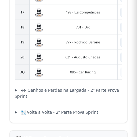
🤖
17
198 - E.s Competições
1
🤖
18
731 - Drc
7
🤖
19
777 - Rodrigo Barone
7
🤖
20
031 - Augusto Chagas
🤖
DQ
086 - Car Racing
↔️ Ganhos e Perdas na Largada - 2ª Parte Prova
Sprint
📉 Volta a Volta - 2ª Parte Prova Sprint