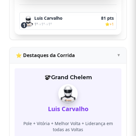
Luis Carvalho
81 pts
1º
→
1º
→
1º
⭐+1
1
⭐ Destaques da Corrida
Grand Chelem
Luis Carvalho
Pole + Vitória + Melhor Volta + Liderança em
todas as Voltas