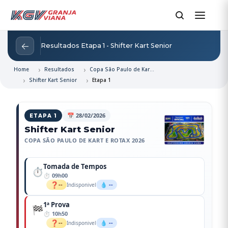
←
Resultados Etapa 1 - Shifter Kart Senior
Home
Resultados
Copa São Paulo de Kart e Rotax 2026
Shifter Kart Senior
Etapa 1
📅 28/02/2026
ETAPA 1
Shifter Kart Senior
COPA SÃO PAULO DE KART E ROTAX 2026
Tomada de Tempos
⏱️
09h00
❓
--
💧 --
Indisponivel
1ª Prova
🏁
10h50
❓
--
💧 --
Indisponivel