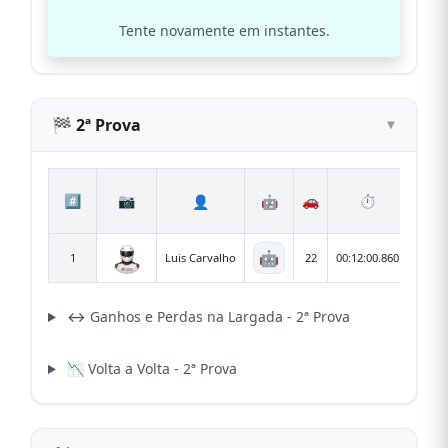
Tente novamente em instantes.
🏁 2ª Prova
#️⃣
📷
🚗
⏱
🔄
👤
🤖
🤖
1
Luis Carvalho
22
00:12:00.860
15
↔️ Ganhos e Perdas na Largada - 2ª Prova
📉 Volta a Volta - 2ª Prova