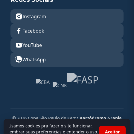
Instagram
Facebook
YouTube
WhatsApp
© 2026 Copa São Paulo de Kart •
Kartódromo Granja
Viana
Usamos cookies pra fazer o site funcionar,
lembrar suas preferencias e entender o uso.
Aceitar
Powered By
Race Admin