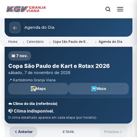
←
Agenda do Dia
Home
Calendário
Copa São Paulo de Kart e Rotax 2026
Agenda do Dia
📅 7 nov.
Copa São Paulo de Kart e Rotax 2026
sábado, 7 de novembro de 2026
📍 Kartódromo Granja Viana
Maps
Waze
☁️ Clima do dia (referência)
📭 Clima indisponível.
O clima detalhado aparece em cada etapa (por horário).
Anterior
Próxima
ETAPA