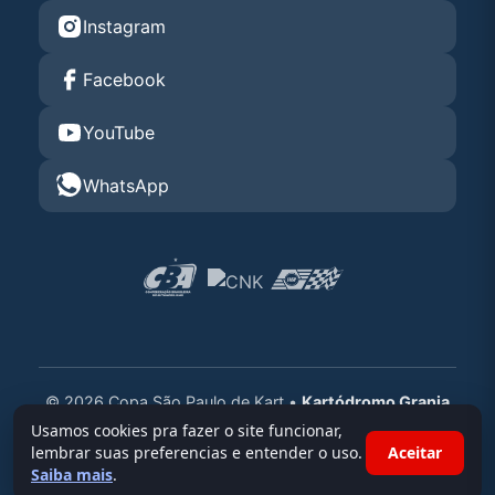
Instagram
Facebook
YouTube
WhatsApp
© 2026 Copa São Paulo de Kart •
Kartódromo Granja
Viana
Usamos cookies pra fazer o site funcionar,
lembrar suas preferencias e entender o uso.
Aceitar
Powered By
Race Admin
Saiba mais
.