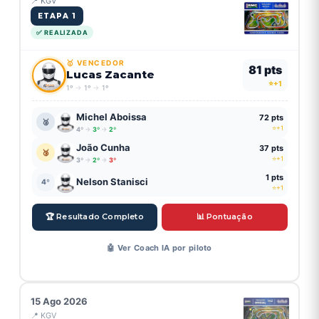
📍 KGV
ETAPA 1
✅ REALIZADA
🥇 VENCEDOR
81 pts
Lucas Zacante
⭐+1
1º
→
1º
→
1º
Michel Aboissa
72 pts
🥈
⭐+1
4º
→
3º
→
2º
João Cunha
37 pts
🥉
⭐+1
3º
→
2º
→
3º
1 pts
Nelson Stanisci
4º
⭐+1
🏆 Resultado Completo
📊 Pontuação
🤖 Ver Coach IA por piloto
⏱️ TOMADA DE TEMPOS
15 Ago 2026
Lucas Zacante
📍 KGV